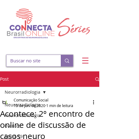
Post
Neurorradiologia
Comunicação Social
Neurorradiologia
15 de jun. de 2020
1 min de leitura
Acontece: 2º encontro de
Neurorradiologia
online de discussão de
Eventos
casos neuro
Covid-19