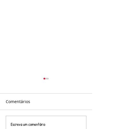
Comentários
Escreva um comentário
Connecta Brasil em
Coordenadores